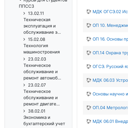
ППССЗ
МДК ОГСЭ.02 Ис
13.02.11
Техническая
ОП 10. Менеджм
эксплуатация и
обслуживание э...
ОП 16. Основы п
15.02.08
Технология
машиностроения
ОП.14 Охрана тр
23.02.03
Техническое
ОГСЭ. Русский я
обслуживание и
ремонт автомоб...
МДК 06.03 Устр
23.02.07
Техническое
Основы научно 
обслуживание и
ремонт двигате...
ОП.04 Метрологи
38.02.01
Экономика и
МДК 06.01 Внед
бухгалтерский учет