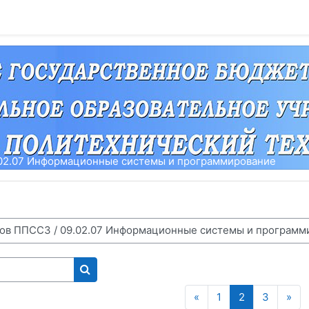
02.07 Информационные системы и программирование
Поиск курса
Предыдущая страниц
Страница 1
Страница 2
Страни
Сл
«
1
2
3
»