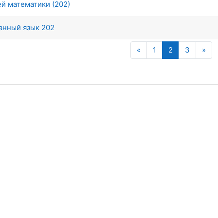
й математики (202)
анный язык 202
Предыдущая страниц
Страница 1
Страница 2
Страни
Сл
«
1
2
3
»