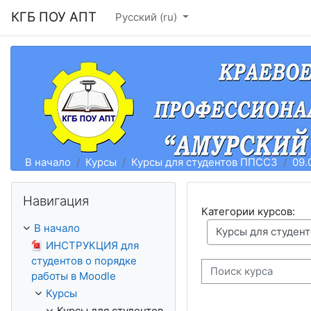
Перейти к основному содержанию
КГБ ПОУ АПТ
Русский ‎(ru)‎
В начало
Курсы
Курсы для студентов ППССЗ
09.
Пропустить Навигация
Навигация
Категории курсов:
В начало
ИНСТРУКЦИЯ для
студентов о порядке
работы в Moodle
Поиск курса
Курсы
Курсы для студентов