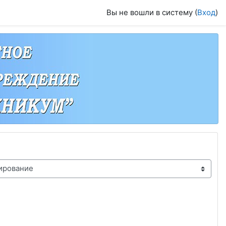
Вы не вошли в систему (
Вход
)
а
ца 3
едующая страница