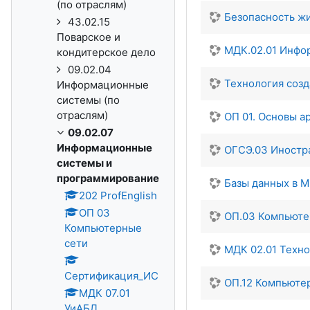
(по отраслям)
Безопасность ж
43.02.15
Поварское и
МДК.02.01 Инфо
кондитерское дело
09.02.04
Технология соз
Информационные
системы (по
отраслям)
ОП 01. Основы а
09.02.07
Информационные
ОГСЭ.03 Иностр
системы и
программирование
Базы данных в M
202 ProfEnglish
ОП 03
ОП.03 Компьюте
Компьютерные
сети
МДК 02.01 Техн
Сертификация_ИС
ОП.12 Компьюте
МДК 07.01
УиАБД